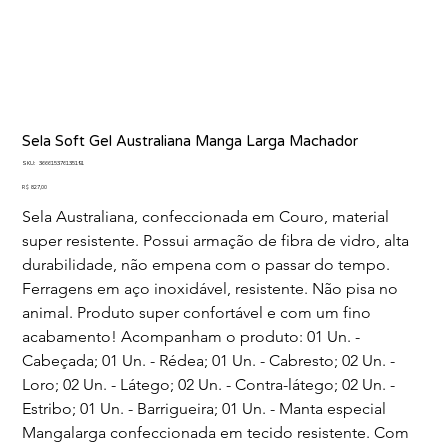
Sela Soft Gel Australiana Manga Larga Machador
SKU
SKU:
366615376135191
366615376135191
Preço
R$ 827,00
Sela Australiana, confeccionada em Couro, material 
super resistente. Possui armação de fibra de vidro, alta 
durabilidade, não empena com o passar do tempo. 
Ferragens em aço inoxidável, resistente. Não pisa no 
animal. Produto super confortável e com um fino 
acabamento! Acompanham o produto: 01 Un. - 
Cabeçada; 01 Un. - Rédea; 01 Un. - Cabresto; 02 Un. - 
Loro; 02 Un. - Látego; 02 Un. - Contra-látego; 02 Un. - 
Estribo; 01 Un. - Barrigueira; 01 Un. - Manta especial 
Mangalarga confeccionada em tecido resistente. Com 