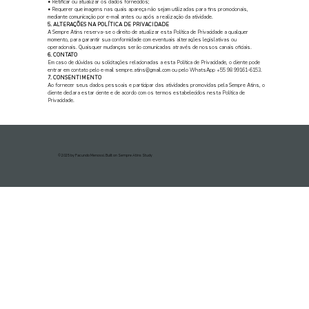
• Retificar ou atualizar os dados fornecidos;
• Requerer que imagens nas quais apareça não sejam utilizadas para fins promocionais,
mediante comunicação por e-mail antes ou após a realização da atividade.
5. ALTERAÇÕES NA POLÍTICA DE PRIVACIDADE
A Sempre Atins reserva-se o direito de atualizar esta Política de Privacidade a qualquer
momento, para garantir sua conformidade com eventuais alterações legislativas ou
operacionais. Quaisquer mudanças serão comunicadas através de nossos canais oficiais.
6. CONTATO
Em caso de dúvidas ou solicitações relacionadas a esta Política de Privacidade, o cliente pode
entrar em contato pelo e-mail
sempre.atins@gmail.com
ou pelo WhatsApp +55 98 99161-6153.
7. CONSENTIMENTO
Ao fornecer seus dados pessoais e participar das atividades promovidas pela Sempre Atins, o
cliente declara estar ciente e de acordo com os termos estabelecidos nesta Política de
Privacidade.
© 2025 by Facundo Menossi. Built on Sempre Atins Study