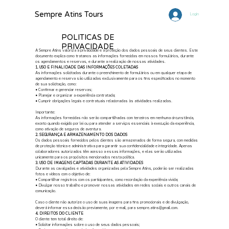
Sempre Atins Tours
Login
POLITICAS DE
PRIVACIDADE
A Sempre Atins valoriza a privacidade e a proteção dos dados pessoais de seus clientes. Este
documento explica como tratamos as informações fornecidas em nossos formulários, durante
os agendamentos e reservas, e durante a realização de nossas atividades.
1. USO E FINALIDADE DAS INFORMAÇÕES COLETADAS
As informações solicitadas durante o preenchimento de formulários ou em qualquer etapa de
agendamento e reserva são utilizadas exclusivamente para os fins especificados no momento
de sua solicitação, como:
• Confirmar e gerenciar reservas;
• Planejar e organizar a experiência contratada;
• Cumprir obrigações legais e contratuais relacionadas às atividades realizadas.
Importante:
As informações fornecidas não serão compartilhadas com terceiros em nenhuma circunstância,
exceto quando exigido por lei ou para atender a serviços essenciais à execução da experiência,
como ativação de seguros de aventura.
2. SEGURANÇA E ARMAZENAMENTO DOS DADOS
Os dados pessoais fornecidos pelos clientes são armazenados de forma segura, com medidas
de proteção técnica e administrativa para garantir sua confidencialidade e integridade. Apenas
colaboradores autorizados têm acesso a essas informações, e elas serão utilizadas
unicamente para os propósitos mencionados nesta política.
3. USO DE IMAGENS CAPTADAS DURANTE AS ATIVIDADES
Durante as cavalgadas e atividades organizadas pela Sempre Atins, poderão ser realizadas
fotos e vídeos com o objetivo de:
• Compartilhar registros com os participantes, como recordação da experiência vivida;
• Divulgar nosso trabalho e promover nossas atividades em redes sociais e outros canais de
comunicação.
Caso o cliente não autorize o uso de suas imagens para fins promocionais e de divulgação,
deverá informar essa decisão previamente, por e-mail, para
sempre.atins@gmail.com
.
4. DIREITOS DO CLIENTE
O cliente tem total direito de:
• Solicitar informações sobre o uso de seus dados pessoais;